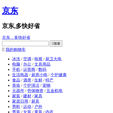
京东
京东,多快好省
京东，多快好省

搜索

我的购物车
冰洗
/
空调
/
电视
/
厨卫大电
电脑
/
办公
/
文具用品
手机
/
运营商
/
数码
生活电器
/
厨房小电
/
个护健康
食品
/
酒类
/
生鲜
/
特产
美妆
/
个护清洁
/
宠物
元器件
/
劳保物资
/
五金机电
家装
/
建材
/
家具
家居日用
/
厨具
男鞋
/
运动
/
户外
男装
/
女装
/
童装
/
内衣