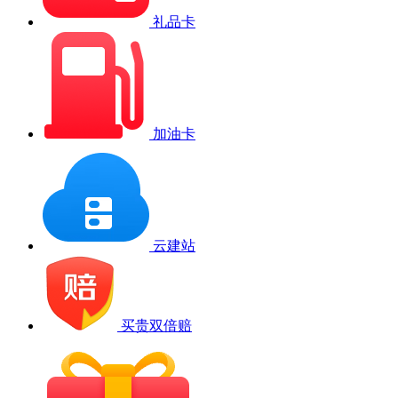
礼品卡
加油卡
云建站
买贵双倍赔