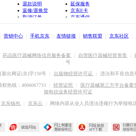
退款说明
延保服务
返修/退换货
京东E卡
取消订单
京东通信
京鱼座智能
|
营销中心
|
手机京东
|
友情链接
|
销售联盟
|
京东社区
|
药品医疗器械网络信息服务备案
|
自营医疗器械经营资质
|
号
出网证(京)字150号
|
出版物经营许可证
|
违法和不良信息举报
权热线：4006067733
|
经营证照
|
医疗器械第三方平台备案凭证
值电信业务经营许可证
京东钱包
|
京东云
|
网络内容从业人员违法违规行为举报电话：400