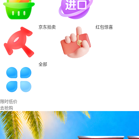
京东拍卖
红包惊喜
全部
限时低价
去抢购