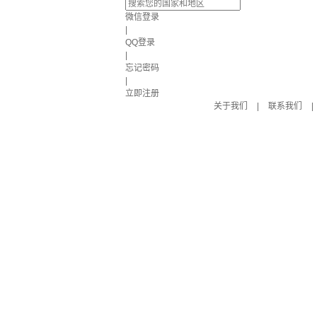
微信登录
|
QQ登录
|
忘记密码
|
立即注册
关于我们
|
联系我们
|