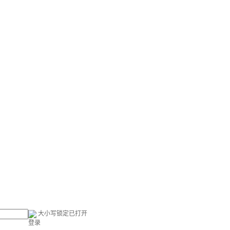
大小写锁定已打开
登录