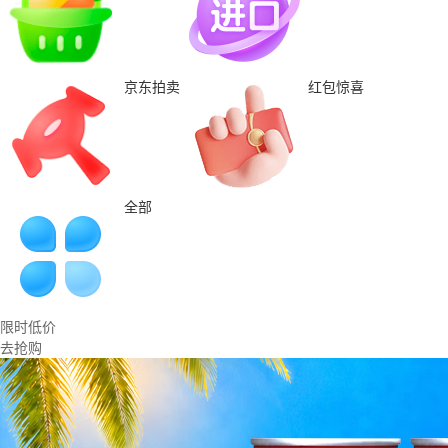
京东拍卖
红包惊喜
全部
限时低价
去抢购