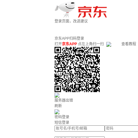
登录页面，改进建议
京东APP扫码登录
打开
京东APP
点左上角扫一扫
查看教程
服务器出错
刷新
密码登录
短信登录