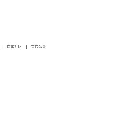
|
京东社区
|
京东公益