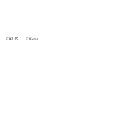
|
京东社区
|
京东公益