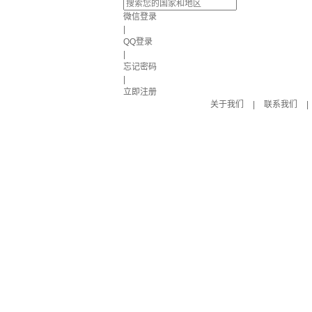
微信登录
|
QQ登录
|
忘记密码
|
立即注册
关于我们
|
联系我们
|