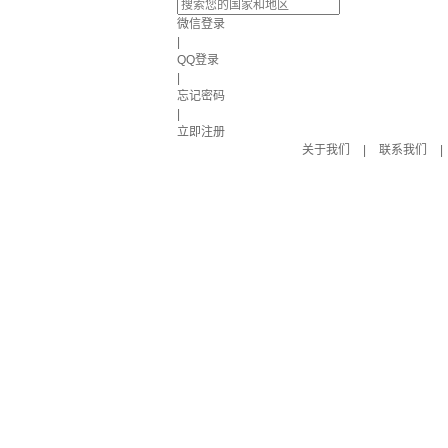
微信登录
|
QQ登录
|
忘记密码
|
立即注册
关于我们
|
联系我们
|