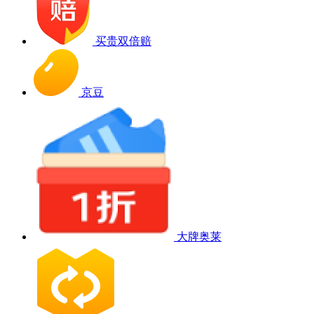
买贵双倍赔
京豆
大牌奥莱