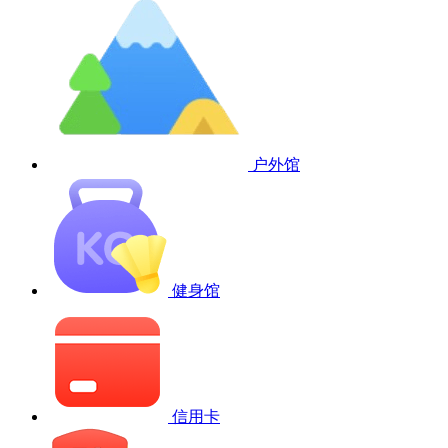
户外馆
健身馆
信用卡