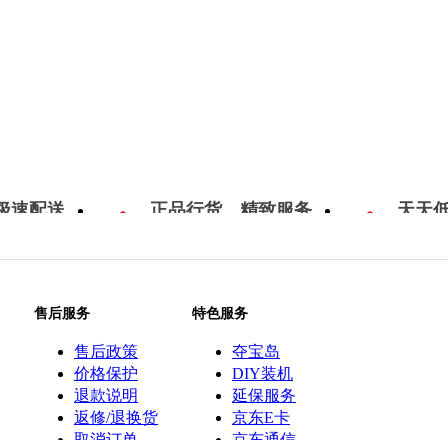
极速配送
正品行货，精致服务
天天
售后服务
特色服务
售后政策
夺宝岛
价格保护
DIY装机
退款说明
延保服务
返修/退换货
京东E卡
取消订单
京东通信