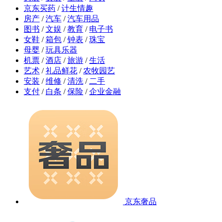
京东买药
/
计生情趣
房产
/
汽车
/
汽车用品
图书
/
文娱
/
教育
/
电子书
女鞋
/
箱包
/
钟表
/
珠宝
母婴
/
玩具乐器
机票
/
酒店
/
旅游
/
生活
艺术
/
礼品鲜花
/
农牧园艺
安装
/
维修
/
清洗
/
二手
支付
/
白条
/
保险
/
企业金融
京东奢品