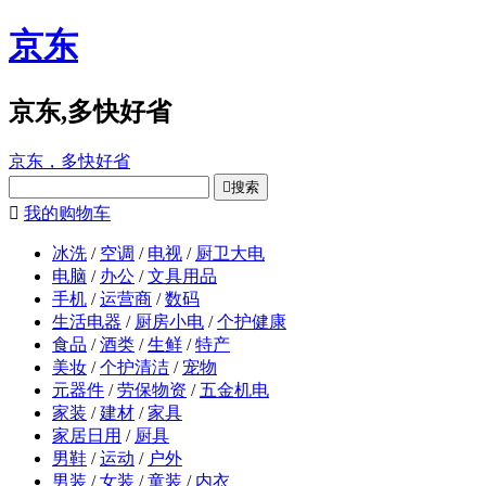
京东
京东,多快好省
京东，多快好省

搜索

我的购物车
冰洗
/
空调
/
电视
/
厨卫大电
电脑
/
办公
/
文具用品
手机
/
运营商
/
数码
生活电器
/
厨房小电
/
个护健康
食品
/
酒类
/
生鲜
/
特产
美妆
/
个护清洁
/
宠物
元器件
/
劳保物资
/
五金机电
家装
/
建材
/
家具
家居日用
/
厨具
男鞋
/
运动
/
户外
男装
/
女装
/
童装
/
内衣