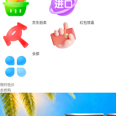
京东拍卖
红包惊喜
全部
限时低价
去抢购