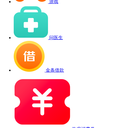
游戏
问医生
金条借款