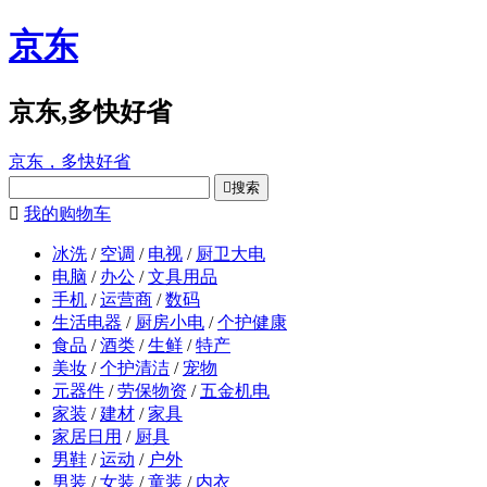
京东
京东,多快好省
京东，多快好省

搜索

我的购物车
冰洗
/
空调
/
电视
/
厨卫大电
电脑
/
办公
/
文具用品
手机
/
运营商
/
数码
生活电器
/
厨房小电
/
个护健康
食品
/
酒类
/
生鲜
/
特产
美妆
/
个护清洁
/
宠物
元器件
/
劳保物资
/
五金机电
家装
/
建材
/
家具
家居日用
/
厨具
男鞋
/
运动
/
户外
男装
/
女装
/
童装
/
内衣