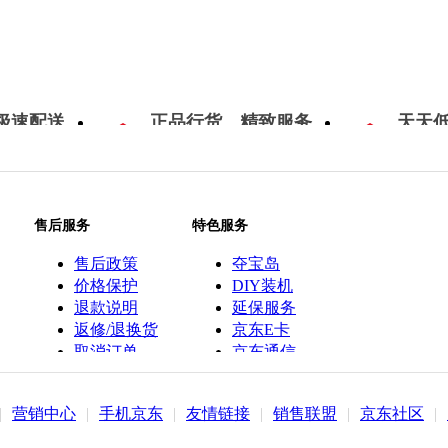
极速配送
正品行货，精致服务
天天
售后服务
特色服务
售后政策
夺宝岛
价格保护
DIY装机
退款说明
延保服务
返修/退换货
京东E卡
取消订单
京东通信
京鱼座智能
|
营销中心
|
手机京东
|
友情链接
|
销售联盟
|
京东社区
|