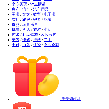
京东买药
/
计生情趣
房产
/
汽车
/
汽车用品
图书
/
文娱
/
教育
/
电子书
女鞋
/
箱包
/
钟表
/
珠宝
母婴
/
玩具乐器
机票
/
酒店
/
旅游
/
生活
艺术
/
礼品鲜花
/
农牧园艺
安装
/
维修
/
清洗
/
二手
支付
/
白条
/
保险
/
企业金融
天天领好礼