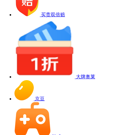
买贵双倍赔
大牌奥莱
京豆