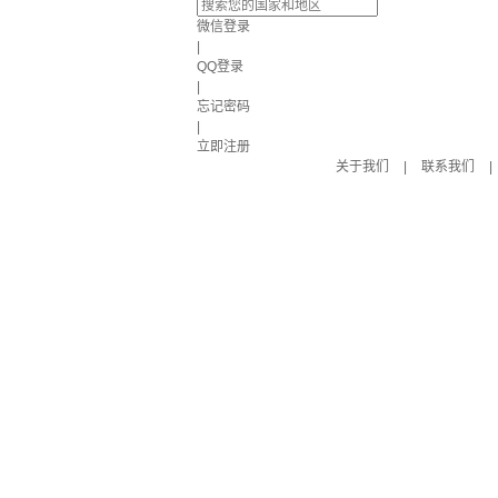
微信登录
|
QQ登录
|
忘记密码
|
立即注册
关于我们
|
联系我们
|