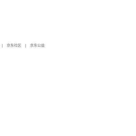
|
京东社区
|
京东公益