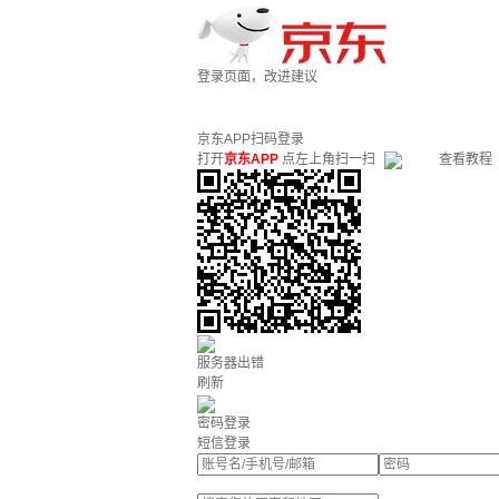
登录页面，改进建议
京东APP扫码登录
打开
京东APP
点左上角扫一扫
查看教程
服务器出错
刷新
密码登录
短信登录