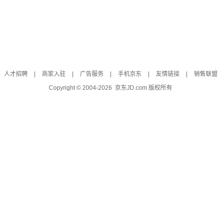
人才招聘
|
商家入驻
|
广告服务
|
手机京东
|
友情链接
|
销售联盟
Copyright © 2004-
2026
京东JD.com 版权所有