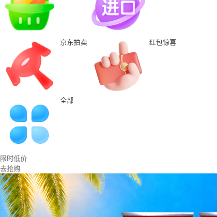
京东拍卖
红包惊喜
全部
限时低价
去抢购