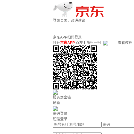
登录页面，改进建议
京东APP扫码登录
打开
京东APP
点左上角扫一扫
查看教程
服务器出错
刷新
密码登录
短信登录