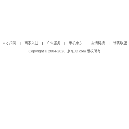
人才招聘
|
商家入驻
|
广告服务
|
手机京东
|
友情链接
|
销售联盟
Copyright © 2004-
2026
京东JD.com 版权所有