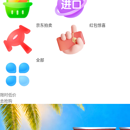
京东拍卖
红包惊喜
全部
限时低价
去抢购