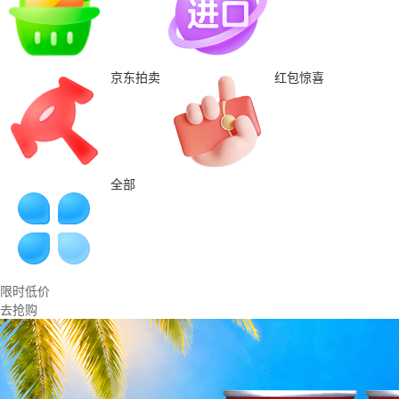
京东拍卖
红包惊喜
全部
限时低价
去抢购