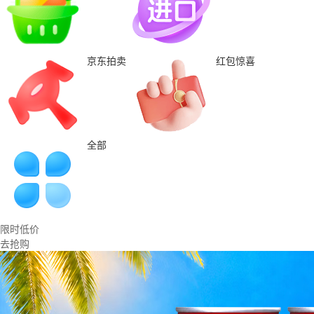
京东拍卖
红包惊喜
全部
限时低价
去抢购