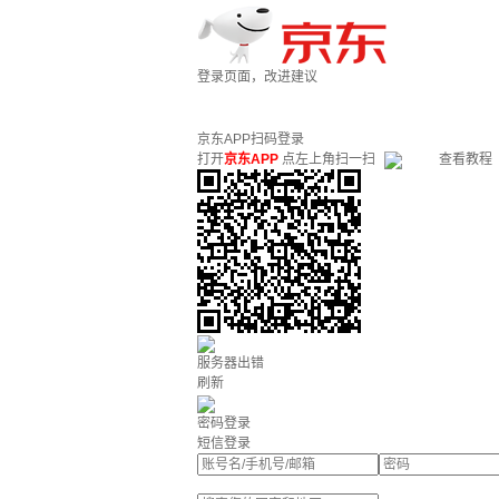
登录页面，改进建议
京东APP扫码登录
打开
京东APP
点左上角扫一扫
查看教程
服务器出错
刷新
密码登录
短信登录