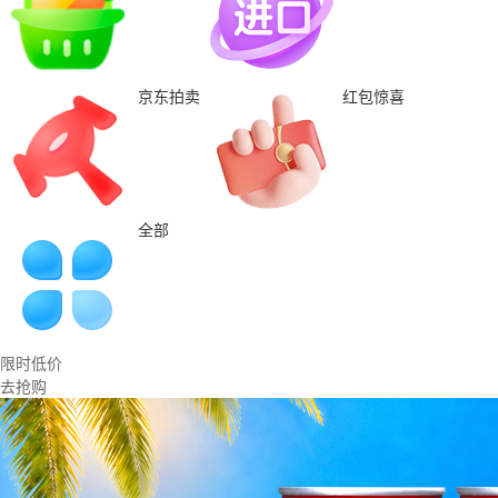
京东拍卖
红包惊喜
全部
限时低价
去抢购