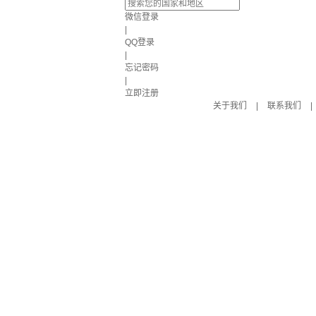
微信登录
|
QQ登录
|
忘记密码
|
立即注册
关于我们
|
联系我们
|