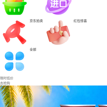
京东拍卖
红包惊喜
全部
限时低价
去抢购