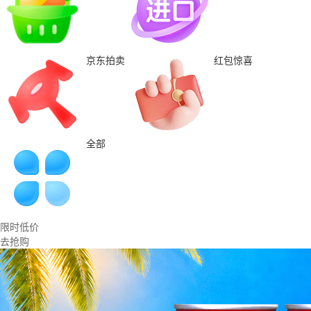
京东拍卖
红包惊喜
全部
限时低价
去抢购