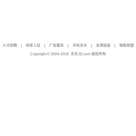
人才招聘
|
商家入驻
|
广告服务
|
手机京东
|
友情链接
|
销售联盟
Copyright © 2004-
2026
京东JD.com 版权所有