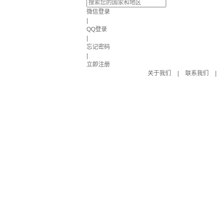
微信登录
|
QQ登录
|
忘记密码
|
立即注册
关于我们
|
联系我们
|