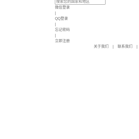
微信登录
|
QQ登录
|
忘记密码
|
立即注册
关于我们
|
联系我们
|