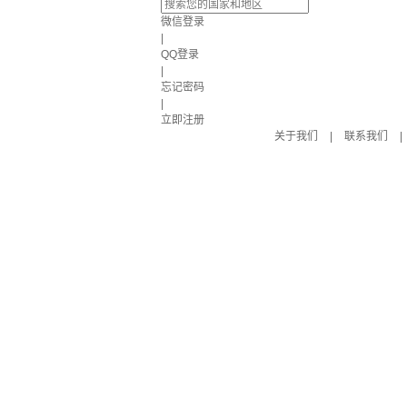
微信登录
|
QQ登录
|
忘记密码
|
立即注册
关于我们
|
联系我们
|