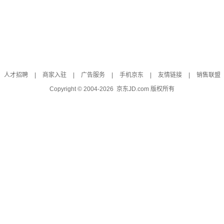
人才招聘
|
商家入驻
|
广告服务
|
手机京东
|
友情链接
|
销售联盟
Copyright © 2004-
2026
京东JD.com 版权所有