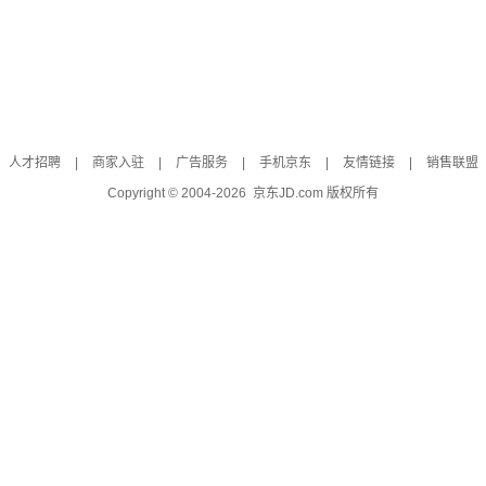
人才招聘
|
商家入驻
|
广告服务
|
手机京东
|
友情链接
|
销售联盟
Copyright © 2004-
2026
京东JD.com 版权所有