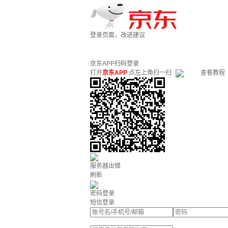
登录页面，改进建议
京东APP扫码登录
打开
京东APP
点左上角扫一扫
查看教程
服务器出错
刷新
密码登录
短信登录