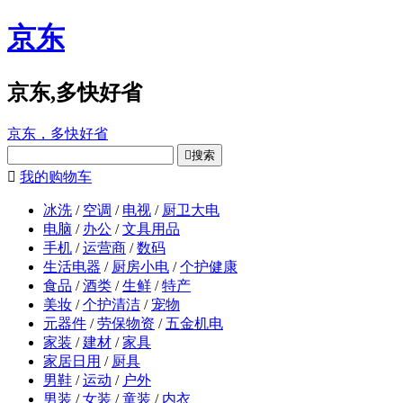
京东
京东,多快好省
京东，多快好省

搜索

我的购物车
冰洗
/
空调
/
电视
/
厨卫大电
电脑
/
办公
/
文具用品
手机
/
运营商
/
数码
生活电器
/
厨房小电
/
个护健康
食品
/
酒类
/
生鲜
/
特产
美妆
/
个护清洁
/
宠物
元器件
/
劳保物资
/
五金机电
家装
/
建材
/
家具
家居日用
/
厨具
男鞋
/
运动
/
户外
男装
/
女装
/
童装
/
内衣