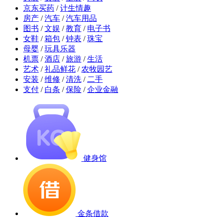
京东买药
/
计生情趣
房产
/
汽车
/
汽车用品
图书
/
文娱
/
教育
/
电子书
女鞋
/
箱包
/
钟表
/
珠宝
母婴
/
玩具乐器
机票
/
酒店
/
旅游
/
生活
艺术
/
礼品鲜花
/
农牧园艺
安装
/
维修
/
清洗
/
二手
支付
/
白条
/
保险
/
企业金融
健身馆
金条借款