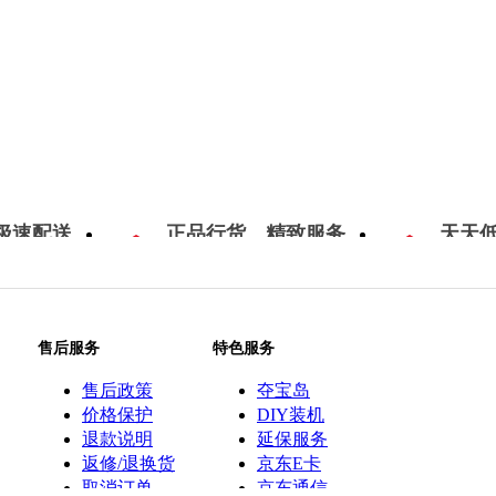
极速配送
正品行货，精致服务
天天
售后服务
特色服务
售后政策
夺宝岛
价格保护
DIY装机
退款说明
延保服务
返修/退换货
京东E卡
取消订单
京东通信