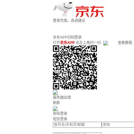
登录页面，改进建议
京东APP扫码登录
打开
京东APP
点左上角扫一扫
查看教程
服务器出错
刷新
密码登录
短信登录