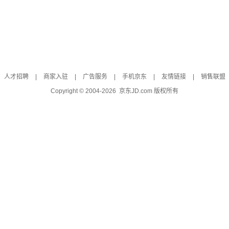
人才招聘
|
商家入驻
|
广告服务
|
手机京东
|
友情链接
|
销售联盟
Copyright © 2004-
2026
京东JD.com 版权所有