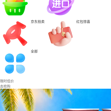
京东拍卖
红包惊喜
全部
限时低价
去抢购