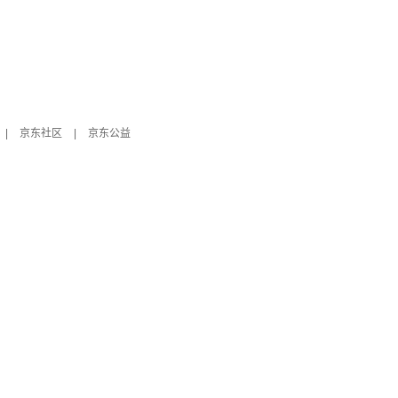
|
京东社区
|
京东公益