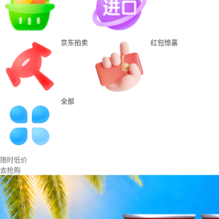
京东拍卖
红包惊喜
全部
限时低价
去抢购