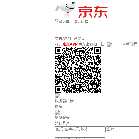
登录页面，改进建议
京东APP扫码登录
打开
京东APP
点左上角扫一扫
查看教程
服务器出错
刷新
密码登录
短信登录