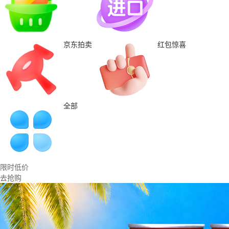
京东拍卖
红包惊喜
全部
限时低价
去抢购