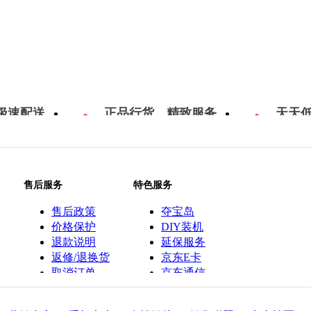
极速配送
正品行货，精致服务
天天
售后服务
特色服务
售后政策
夺宝岛
价格保护
DIY装机
退款说明
延保服务
返修/退换货
京东E卡
取消订单
京东通信
京鱼座智能