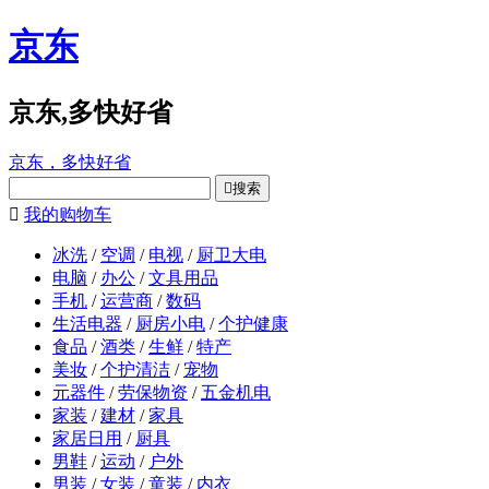
京东
京东,多快好省
京东，多快好省

搜索

我的购物车
冰洗
/
空调
/
电视
/
厨卫大电
电脑
/
办公
/
文具用品
手机
/
运营商
/
数码
生活电器
/
厨房小电
/
个护健康
食品
/
酒类
/
生鲜
/
特产
美妆
/
个护清洁
/
宠物
元器件
/
劳保物资
/
五金机电
家装
/
建材
/
家具
家居日用
/
厨具
男鞋
/
运动
/
户外
男装
/
女装
/
童装
/
内衣