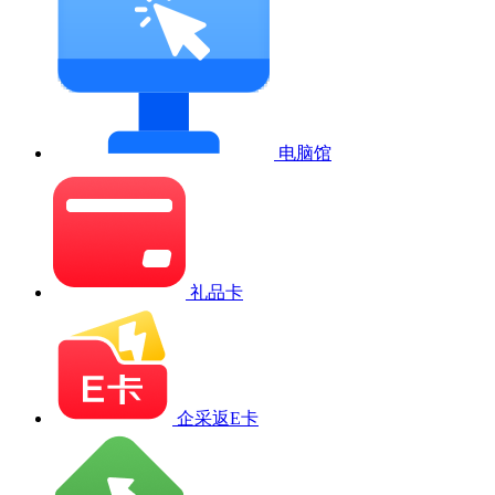
电脑馆
礼品卡
企采返E卡