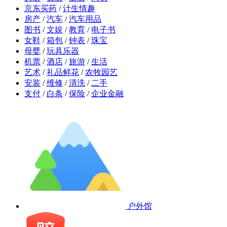
京东买药
/
计生情趣
房产
/
汽车
/
汽车用品
图书
/
文娱
/
教育
/
电子书
女鞋
/
箱包
/
钟表
/
珠宝
母婴
/
玩具乐器
机票
/
酒店
/
旅游
/
生活
艺术
/
礼品鲜花
/
农牧园艺
安装
/
维修
/
清洗
/
二手
支付
/
白条
/
保险
/
企业金融
户外馆