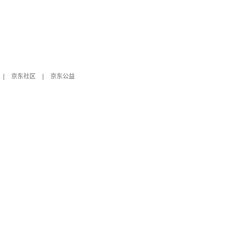
|
京东社区
|
京东公益