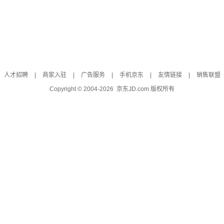
人才招聘
|
商家入驻
|
广告服务
|
手机京东
|
友情链接
|
销售联盟
Copyright © 2004-
2026
京东JD.com 版权所有