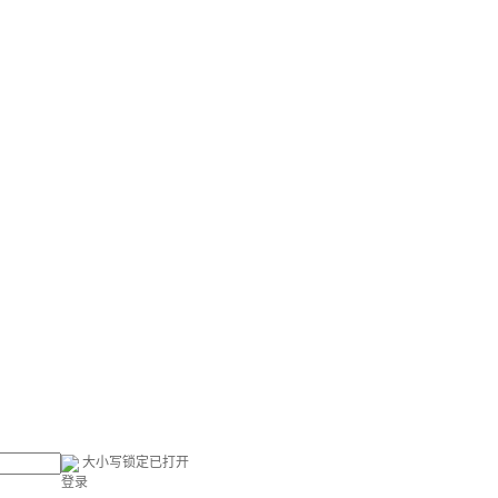
大小写锁定已打开
登录