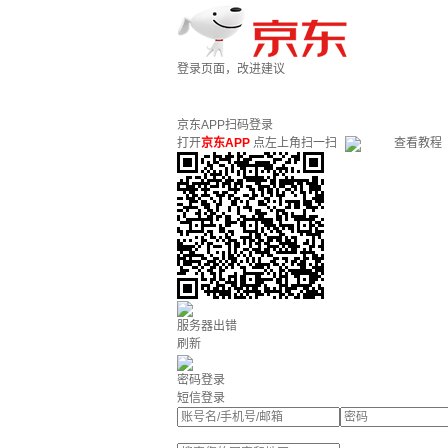
登录页面，改进建议
京东APP扫码登录
打开
京东APP
点左上角扫一扫
查看教程
服务器出错
刷新
密码登录
短信登录