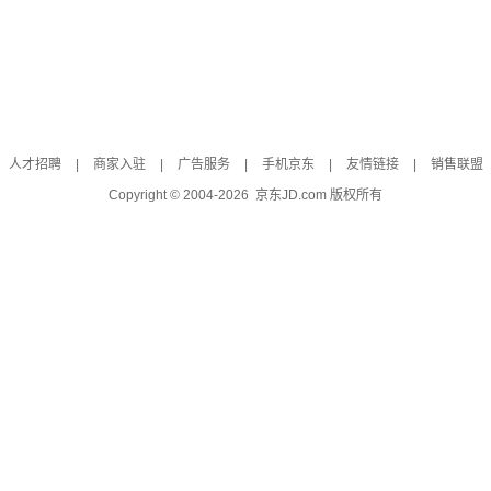
人才招聘
|
商家入驻
|
广告服务
|
手机京东
|
友情链接
|
销售联盟
Copyright © 2004-
2026
京东JD.com 版权所有