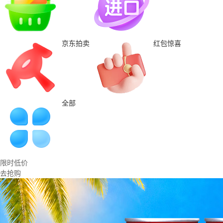
京东拍卖
红包惊喜
全部
限时低价
去抢购