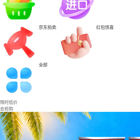
京东拍卖
红包惊喜
全部
限时低价
去抢购