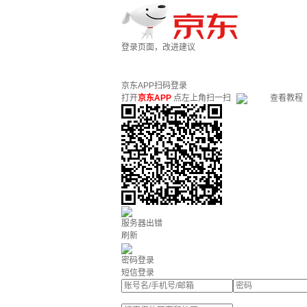
登录页面，改进建议
京东APP扫码登录
打开
京东APP
点左上角扫一扫
查看教程
服务器出错
刷新
密码登录
短信登录