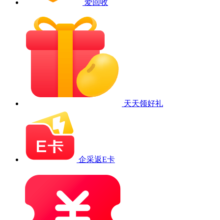
爱回收
天天领好礼
企采返E卡