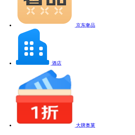
京东奢品
酒店
大牌奥莱