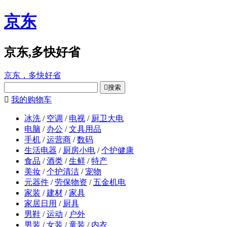
京东
京东,多快好省
京东，多快好省

搜索

我的购物车
冰洗
/
空调
/
电视
/
厨卫大电
电脑
/
办公
/
文具用品
手机
/
运营商
/
数码
生活电器
/
厨房小电
/
个护健康
食品
/
酒类
/
生鲜
/
特产
美妆
/
个护清洁
/
宠物
元器件
/
劳保物资
/
五金机电
家装
/
建材
/
家具
家居日用
/
厨具
男鞋
/
运动
/
户外
男装
/
女装
/
童装
/
内衣