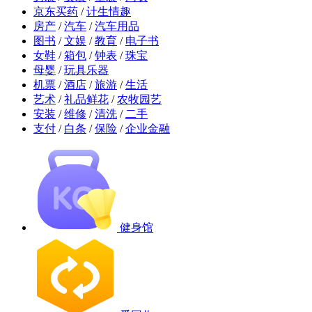
京东买药
/
计生情趣
房产
/
汽车
/
汽车用品
图书
/
文娱
/
教育
/
电子书
女鞋
/
箱包
/
钟表
/
珠宝
母婴
/
玩具乐器
机票
/
酒店
/
旅游
/
生活
艺术
/
礼品鲜花
/
农牧园艺
安装
/
维修
/
清洗
/
二手
支付
/
白条
/
保险
/
企业金融
健身馆