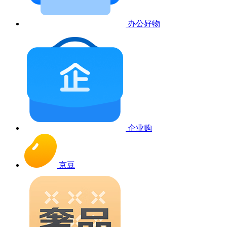
办公好物
企业购
京豆