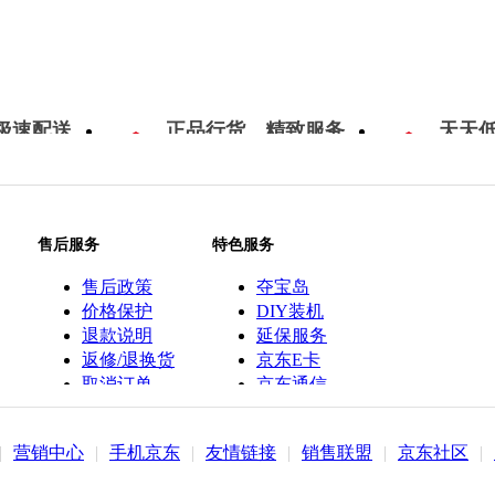
极速配送
正品行货，精致服务
天天
售后服务
特色服务
售后政策
夺宝岛
价格保护
DIY装机
退款说明
延保服务
返修/退换货
京东E卡
取消订单
京东通信
京鱼座智能
|
营销中心
|
手机京东
|
友情链接
|
销售联盟
|
京东社区
|