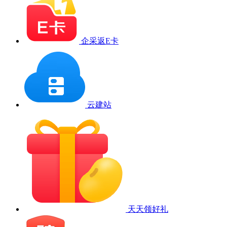
企采返E卡
云建站
天天领好礼