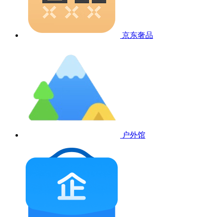
京东奢品
户外馆