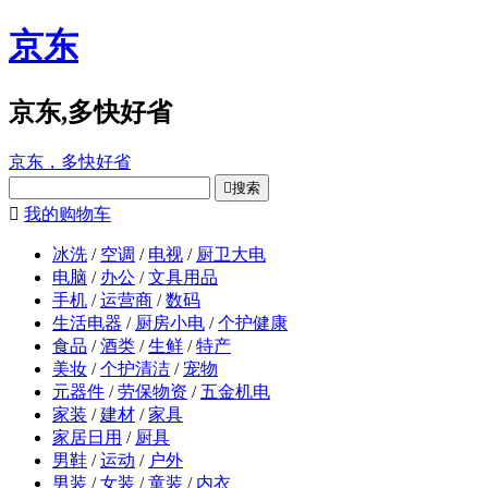
京东
京东,多快好省
京东，多快好省

搜索

我的购物车
冰洗
/
空调
/
电视
/
厨卫大电
电脑
/
办公
/
文具用品
手机
/
运营商
/
数码
生活电器
/
厨房小电
/
个护健康
食品
/
酒类
/
生鲜
/
特产
美妆
/
个护清洁
/
宠物
元器件
/
劳保物资
/
五金机电
家装
/
建材
/
家具
家居日用
/
厨具
男鞋
/
运动
/
户外
男装
/
女装
/
童装
/
内衣