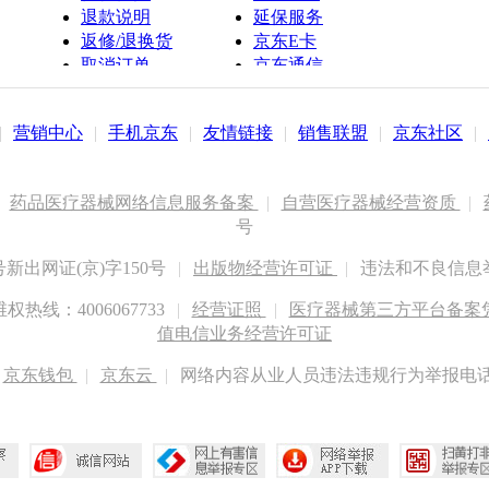
退款说明
延保服务
返修/退换货
京东E卡
取消订单
京东通信
京鱼座智能
|
营销中心
|
手机京东
|
友情链接
|
销售联盟
|
京东社区
|
药品医疗器械网络信息服务备案
|
自营医疗器械经营资质
|
号
出网证(京)字150号
|
出版物经营许可证
|
违法和不良信息举报
权热线：4006067733
|
经营证照
|
医疗器械第三方平台备案凭证
值电信业务经营许可证
京东钱包
|
京东云
|
网络内容从业人员违法违规行为举报电话：400