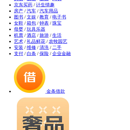
京东买药
/
计生情趣
房产
/
汽车
/
汽车用品
图书
/
文娱
/
教育
/
电子书
女鞋
/
箱包
/
钟表
/
珠宝
母婴
/
玩具乐器
机票
/
酒店
/
旅游
/
生活
艺术
/
礼品鲜花
/
农牧园艺
安装
/
维修
/
清洗
/
二手
支付
/
白条
/
保险
/
企业金融
金条借款