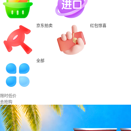
京东拍卖
红包惊喜
全部
限时低价
去抢购