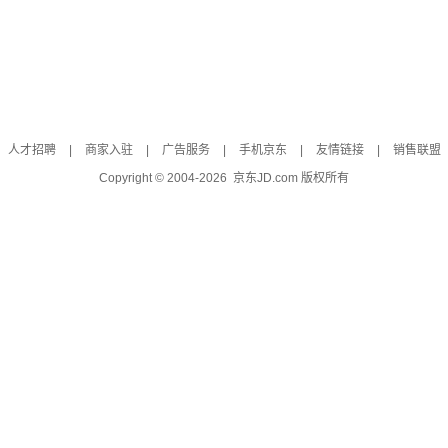
人才招聘
|
商家入驻
|
广告服务
|
手机京东
|
友情链接
|
销售联盟
Copyright © 2004-
2026
京东JD.com 版权所有