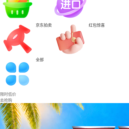
京东拍卖
红包惊喜
全部
限时低价
去抢购