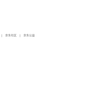
|
京东社区
|
京东公益