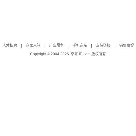
人才招聘
|
商家入驻
|
广告服务
|
手机京东
|
友情链接
|
销售联盟
Copyright © 2004-
2026
京东JD.com 版权所有