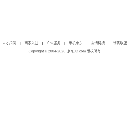
人才招聘
|
商家入驻
|
广告服务
|
手机京东
|
友情链接
|
销售联盟
Copyright © 2004-
2026
京东JD.com 版权所有