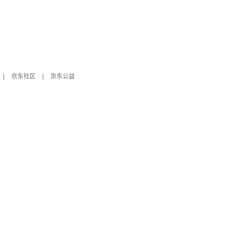
|
京东社区
|
京东公益