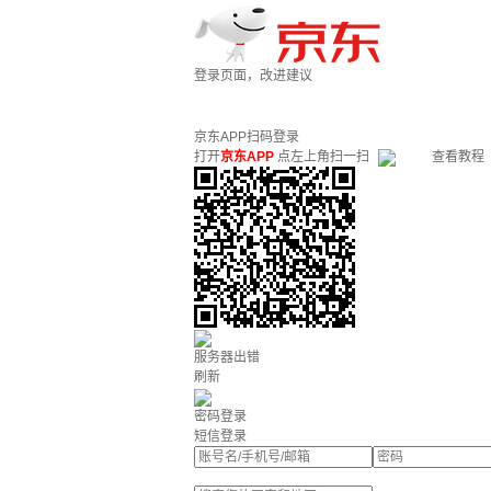
登录页面，改进建议
京东APP扫码登录
打开
京东APP
点左上角扫一扫
查看教程
服务器出错
刷新
密码登录
短信登录