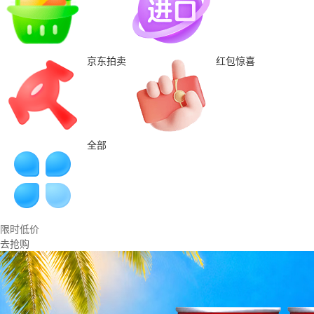
京东拍卖
红包惊喜
全部
限时低价
去抢购