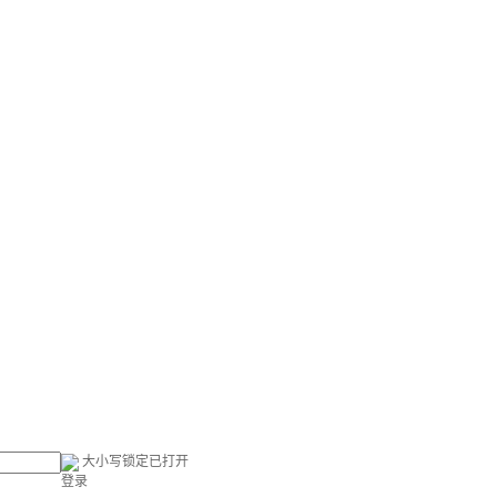
大小写锁定已打开
登录