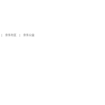
|
京东社区
|
京东公益