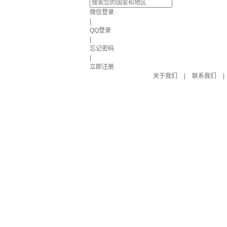
微信登录
|
QQ登录
|
忘记密码
|
立即注册
关于我们
|
联系我们
|