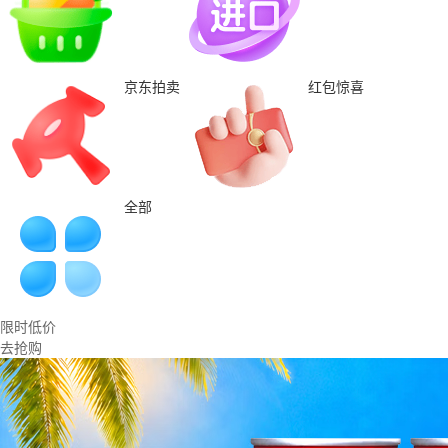
京东拍卖
红包惊喜
全部
限时低价
去抢购